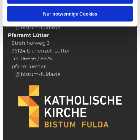
36124 Eichenzell
Tel. 06659 / 1313
Nur notwendige Cookies
pfarrei.eichenzell
@bistum-fulda.de
Pfarramt Lütter
Strehlhofweg 3
36124 Eichenzell-Lütter
Tel. 06656 / 8525
pfarrei.luetter
@bistum-fulda.de