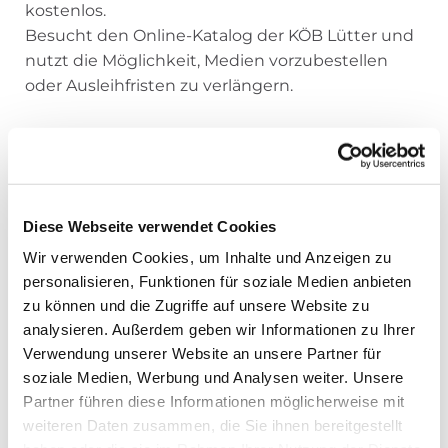
kostenlos.
Besucht den Online-Katalog der KÖB Lütter und
nutzt die Möglichkeit, Medien vorzubestellen
oder Ausleihfristen zu verlängern.
Wir sind immer mittwochs von 17:30 Uhr bis
18:30 Uhr im Pfarrheim erreichbar.
Wir freuen uns auf Euch.
Diese Webseite verwendet Cookies
Anika Bott, Billi Straub, Janina Bott, Katharina
Wir verwenden Cookies, um Inhalte und Anzeigen zu
Schulta, Leona Wiegand, Melanie Sterk, Nicole
personalisieren, Funktionen für soziale Medien anbieten
Bott, Tanja Schimmer
zu können und die Zugriffe auf unsere Website zu
analysieren. Außerdem geben wir Informationen zu Ihrer
Verwendung unserer Website an unsere Partner für
soziale Medien, Werbung und Analysen weiter. Unsere
Zum Katalog der Bücherei
Partner führen diese Informationen möglicherweise mit
weiteren Daten zusammen, die Sie ihnen bereitgestellt