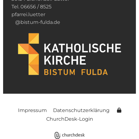
Tel. 06656 / 8525
pfarrei.luetter
@bistum-fulda.de
Impressum
Datenschutzerklärung
ChurchDesk-Login