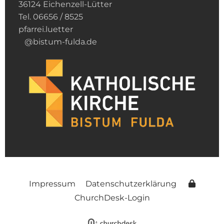
36124 Eichenzell-Lütter
Tel. 06656 / 8525
pfarrei.luetter
@bistum-fulda.de
Impressum
Datenschutzerklärung
ChurchDesk-Login