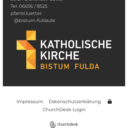
Tel. 06656 / 8525
pfarrei.luetter
@bistum-fulda.de
Impressum
Datenschutzerklärung
ChurchDesk-Login