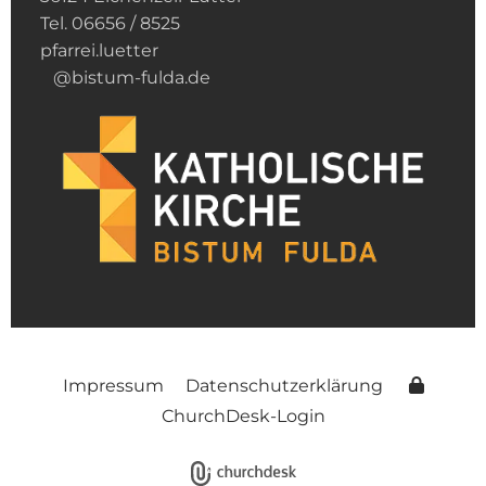
Tel. 06656 / 8525
pfarrei.luetter
@bistum-fulda.de
Impressum
Datenschutzerklärung
ChurchDesk-Login