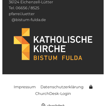
36124 Eichenzell-Lütter
Tel. 06656 / 8525
pfarrei.luetter
@bistum-fulda.de
Impressum
Datenschutzerklärung
ChurchDesk-Login