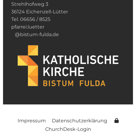
Strehlhofweg 3
36124 Eichenzell-Lütter
Tel. 06656 / 8525
pfarrei.luetter
@bistum-fulda.de
Impressum
Datenschutzerklärung
ChurchDesk-Login