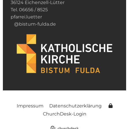
36124 Eichenzell-Lütter
Tel. 06656 / 8525
pfarrei.luetter
@bistum-fulda.de
Impressum
Datenschutzerklärung
ChurchDesk-Login