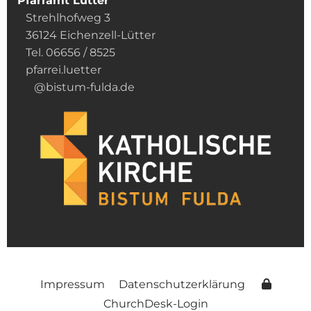
Pfarramt Lütter
Strehlhofweg 3
36124 Eichenzell-Lütter
Tel. 06656 / 8525
pfarrei.luetter
@bistum-fulda.de
Impressum
Datenschutzerklärung
ChurchDesk-Login