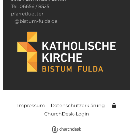
Tel. 06656 / 8525
pfarrei.luetter
@bistum-fulda.de
Impressum
Datenschutzerklärung
ChurchDesk-Login