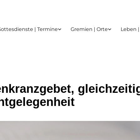
ottesdienste | Termine
Gremien | Orte
Leben |
nkranzgebet, gleichzeiti
htgelegenheit