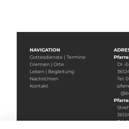
NAVIGATION
ADRE
Gottesdienste | Termine
Pfarra
Gremien | Orte
Dr.-Ed
Leben | Begleitung
36124
Nachrichten
Tel. 
Kontakt
pfarr
@bist
Pfarra
Streh
36124 
Tel. 0