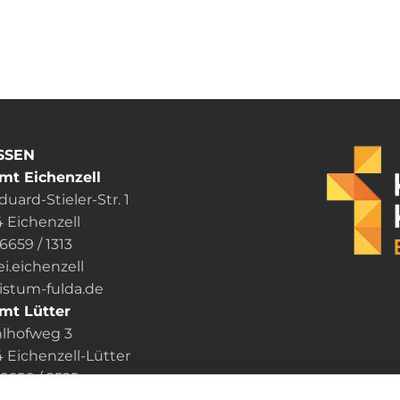
SSEN
mt Eichenzell
uard-Stieler-Str. 1
 Eichenzell
06659 / 1313
ei.eichenzell
um-fulda.de
mt Lütter
lhofweg 3
Eichenzell-Lütter
6656 / 8525