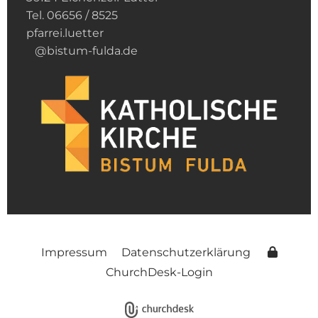
Tel. 06656 / 8525
pfarrei.luetter
@bistum-fulda.de
Impressum
Datenschutzerklärung
ChurchDesk-Login