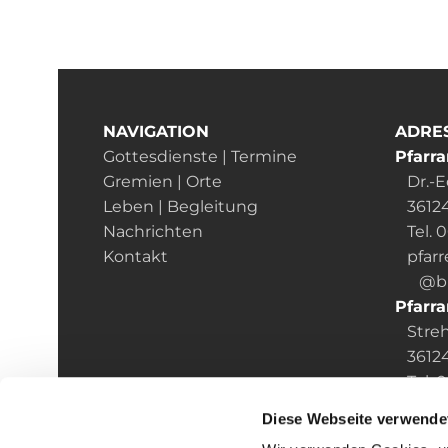
NAVIGATION
ADRE
Gottesdienste | Termine
Pfarra
Gremien | Orte
Dr.-Ed
Leben | Begleitung
36124
Nachrichten
Tel. 
Kontakt
pfarr
@bist
Pfarra
Streh
36124 
Tel. 0
pfarre
Diese Webseite verwende
@bist