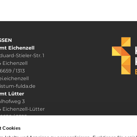
SSEN
mt Eichenzell
uard-Stieler-Str. 1
 Eichenzell
06659 / 1313
ei.eichenzell
um-fulda.de
mt Lütter
lhofweg 3
Eichenzell-Lütter
6656 / 8525
i.luetter
t Cookies
um-fulda.de