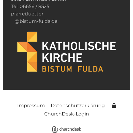
Tel. 06656 / 8525
pfarrei.luetter
@bistum-fulda.de
Impressum
Datenschutzerklärung
ChurchDesk-Login