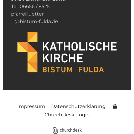
Tel. 06656 / 8525
pfarrei.luetter
@bistum-fulda.de
Impressum
Datenschutzerklärung
ChurchDesk-Login