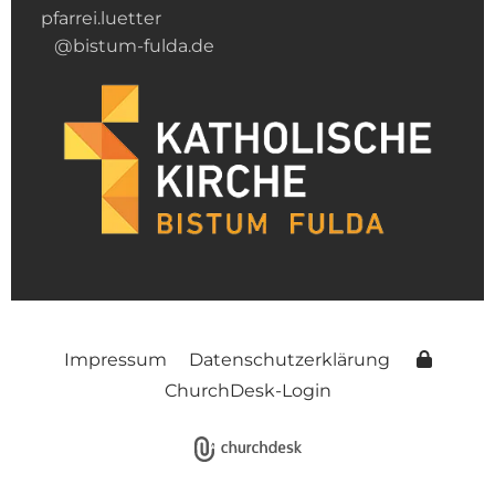
pfarrei.luetter
@bistum-fulda.de
Impressum
Datenschutzerklärung
ChurchDesk-Login