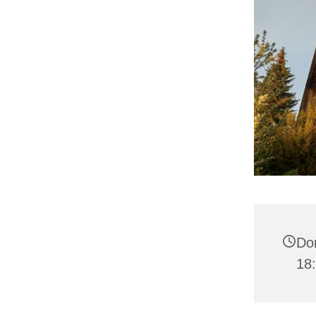
Don
18