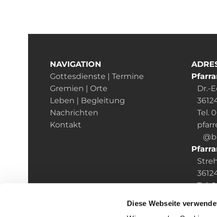
NAVIGATION
ADRE
Gottesdienste | Termine
Pfarra
Gremien | Orte
Dr.-Ed
Leben | Begleitung
36124
Nachrichten
Tel. 
Kontakt
pfarr
@bist
Pfarra
Streh
36124 
Tel. 0
pfarre
Diese Webseite verwende
@bist