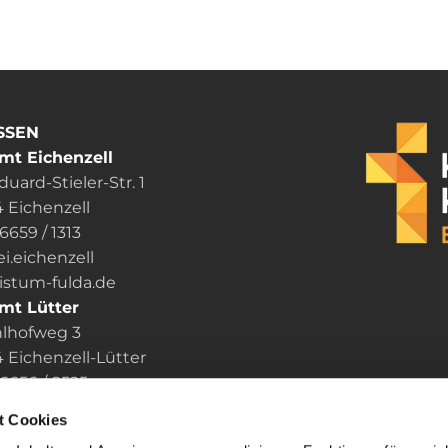
SSEN
mt Eichenzell
uard-Stieler-Str. 1
 Eichenzell
06659 / 1313
ei.eichenzell
um-fulda.de
mt Lütter
lhofweg 3
Eichenzell-Lütter
6656 / 8525
i.luetter
t Cookies
um-fulda.de