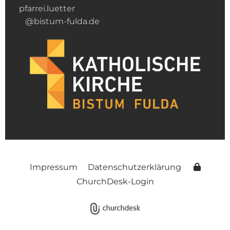
pfarrei.luetter
@bistum-fulda.de
Impressum
Datenschutzerklärung
ChurchDesk-Login