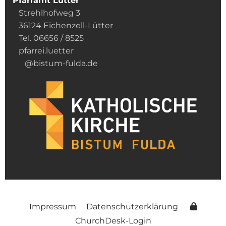
Pfarramt Lütter
Strehlhofweg 3
36124 Eichenzell-Lütter
Tel. 06656 / 8525
pfarrei.luetter
@bistum-fulda.de
Impressum
Datenschutzerklärung
ChurchDesk-Login