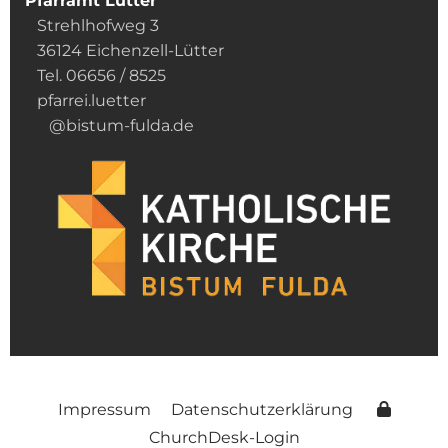
Pfarramt Lütter
Strehlhofweg 3
36124 Eichenzell-Lütter
Tel. 06656 / 8525
pfarrei.luetter
@bistum-fulda.de
Impressum
Datenschutzerklärung
ChurchDesk-Login