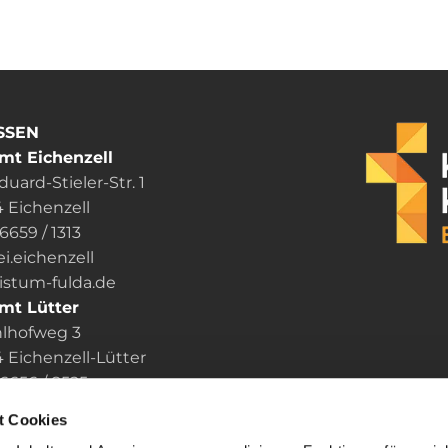
SSEN
mt Eichenzell
uard-Stieler-Str. 1
 Eichenzell
06659 / 1313
ei.eichenzell
um-fulda.de
mt Lütter
lhofweg 3
Eichenzell-Lütter
6656 / 8525
i.luetter
t Cookies
um-fulda.de