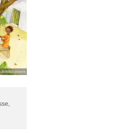
 Bonifatiuswerk
sse,