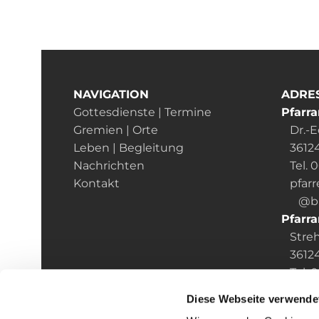
NAVIGATION
ADRE
Gottesdienste | Termine
Pfarra
Gremien | Orte
Dr.-Ed
Leben | Begleitung
36124
Nachrichten
Tel. 
Kontakt
pfarr
@bist
Pfarra
Streh
36124 
Tel. 0
pfarre
Diese Webseite verwende
@bist